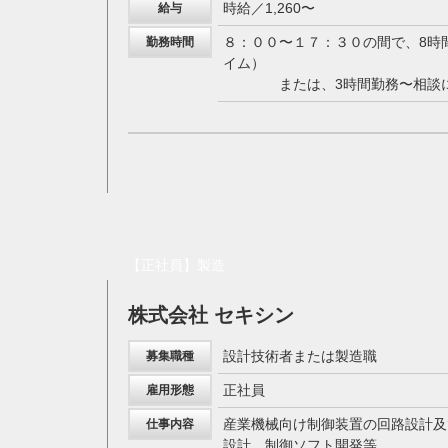
時給／1,260〜
給与
８：００〜１７：３０の間で、8時
勤務時間
イム）
または、3時間勤務〜相談に
【正社員】製造
株式会社 セキシン
設計技術者または製造職
募集職種
正社員
雇用形態
産業機械向け制御装置の回路設計及
仕事内容
設計、制御ソフト開発等。