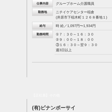
グループホーム介護職員
仕事内容
ニチイケアセンター稲倉
勤務地
(井原市下稲木町１２６８番地１)
時 給／1,097円〜1,934円
給与
①７：３０～１６：３０
勤務時間
②９：００～１８：００
③１６：３０～翌９：３０
週3日以上
【正社員】その他
(有)ビナンボーサイ