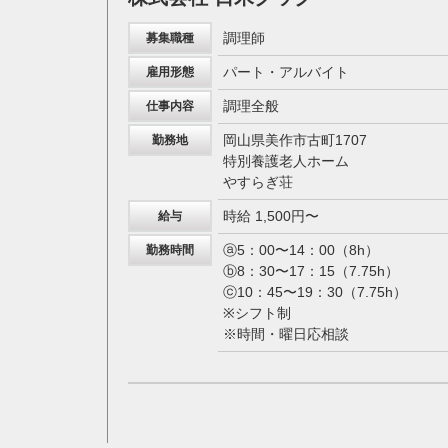
調理師
募集職種
パート・アルバイト
雇用形態
調理全般
仕事内容
岡山県美作市古町1707
勤務地
特別養護老人ホーム
やすらぎ荘
時給 1,500円〜
給与
ⓐ5：00〜14：00（8h）
勤務時間
ⓑ8：30〜17：15（7.75h）
ⓒ10：45〜19：30（7.75h）
※シフト制
※時間・曜日応相談