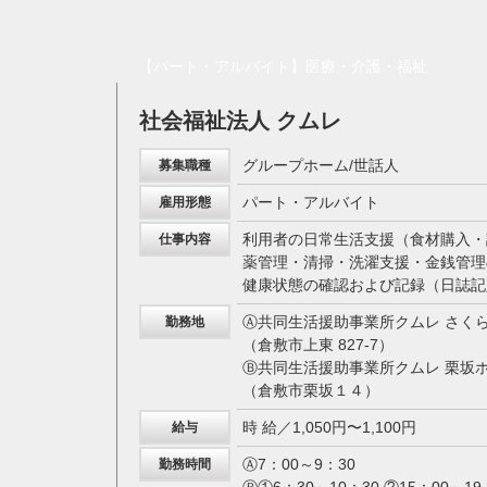
【パート・アルバイト】医療・介護・福祉
社会福祉法人 クムレ
グループホーム/世話人
募集職種
パート・アルバイト
雇用形態
利用者の日常生活支援（食材購入・
仕事内容
薬管理・清掃・洗濯支援・金銭管理
健康状態の確認および記録（日誌記
Ⓐ共同生活援助事業所クムレ さく
勤務地
（倉敷市上東 827-7）
Ⓑ共同生活援助事業所クムレ 栗坂
（倉敷市栗坂１４）
時 給／1,050円〜1,100円
給与
Ⓐ7：00～9：30
勤務時間