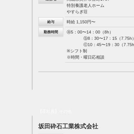
特別養護老人ホーム
やすらぎ荘
時給 1,150円〜
給与
ⓐ5：00〜14：00（8h）
勤務時間
ⓑ8：30〜17：15（7.75h
ⓒ10：45〜19：30（7.75
※シフト制
※時間・曜日応相談
【正社員】その他
坂田砕石工業株式会社