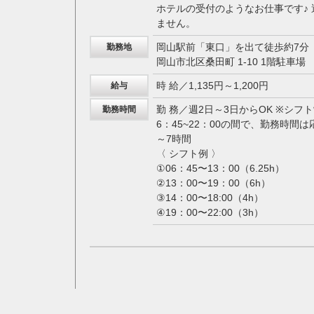
ホテルの受付のようなお仕事です♪
ません。
岡山駅前「東口」を出て徒歩約7分
勤務地
岡山市北区桑田町 1-10 1階駐車場
時 給／1,135円～1,200円
給与
勤 務／週2日～3日からOK ※シフ
勤務時間
6：45~22：00の間で、勤務時間は
～7時間
〈 シフト例 〉
①06：45〜13：00（6.25h）
②13：00〜19：00（6h）
③14：00〜18:00（4h）
④19：00〜22:00（3h）